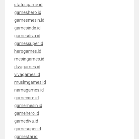
statusgame.id
gameshero.id
gamesmesin.id
gamesindo.id
gamesdiva.id
gamessuper.id
herogames.id
mesingames.id
divagames.id
vivagames.id
musimgames.id
namagames.id
gamecore.id
gamemesin.id
gamehero.id
gamediva.id
gamesuper.id
gamestar.id