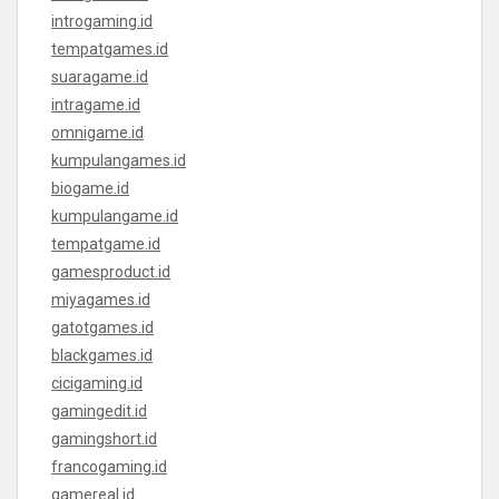
introgaming.id
tempatgames.id
suaragame.id
intragame.id
omnigame.id
kumpulangames.id
biogame.id
kumpulangame.id
tempatgame.id
gamesproduct.id
miyagames.id
gatotgames.id
blackgames.id
cicigaming.id
gamingedit.id
gamingshort.id
francogaming.id
gamereal.id