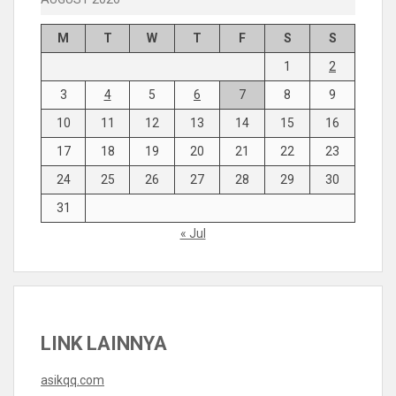
M
T
W
T
F
S
S
1
2
3
4
5
6
7
8
9
10
11
12
13
14
15
16
17
18
19
20
21
22
23
24
25
26
27
28
29
30
31
« Jul
LINK LAINNYA
asikqq.com