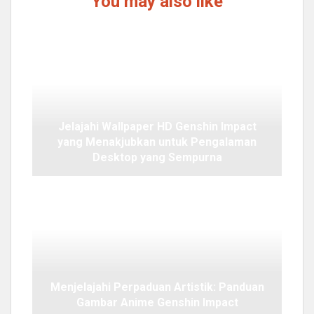
You may also like
Jelajahi Wallpaper HD Genshin Impact
yang Menakjubkan untuk Pengalaman
Desktop yang Sempurna
Menjelajahi Perpaduan Artistik: Panduan
Gambar Anime Genshin Impact