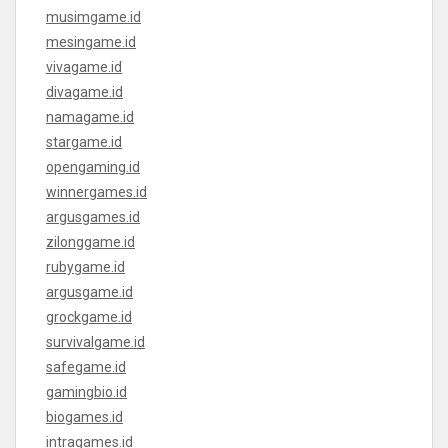
musimgame.id
mesingame.id
vivagame.id
divagame.id
namagame.id
stargame.id
opengaming.id
winnergames.id
argusgames.id
zilonggame.id
rubygame.id
argusgame.id
grockgame.id
survivalgame.id
safegame.id
gamingbio.id
biogames.id
intragames.id