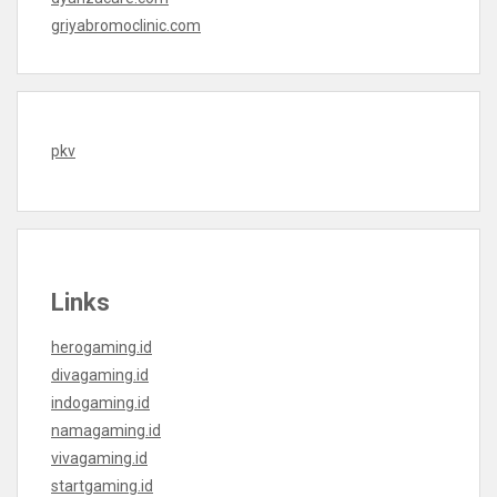
griyabromoclinic.com
pkv
Links
herogaming.id
divagaming.id
indogaming.id
namagaming.id
vivagaming.id
startgaming.id