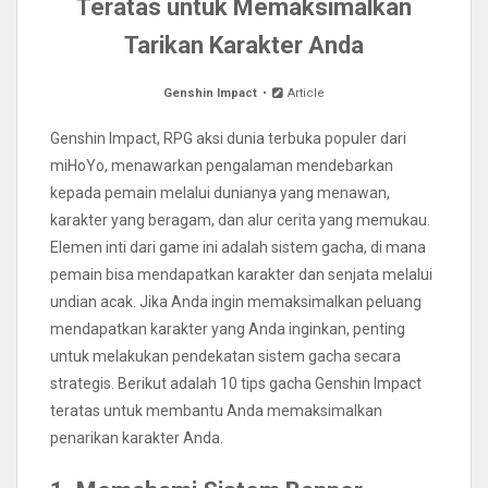
Teratas untuk Memaksimalkan
Tarikan Karakter Anda
Genshin Impact
Article
Genshin Impact, RPG aksi dunia terbuka populer dari
miHoYo, menawarkan pengalaman mendebarkan
kepada pemain melalui dunianya yang menawan,
karakter yang beragam, dan alur cerita yang memukau.
Elemen inti dari game ini adalah sistem gacha, di mana
pemain bisa mendapatkan karakter dan senjata melalui
undian acak. Jika Anda ingin memaksimalkan peluang
mendapatkan karakter yang Anda inginkan, penting
untuk melakukan pendekatan sistem gacha secara
strategis. Berikut adalah 10 tips gacha Genshin Impact
teratas untuk membantu Anda memaksimalkan
penarikan karakter Anda.