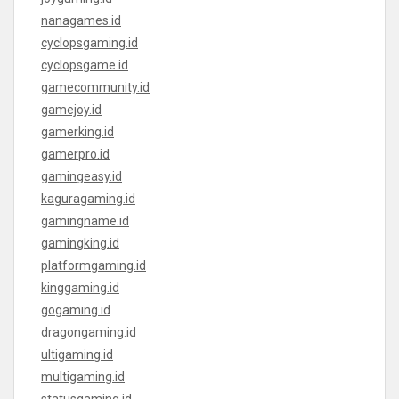
nanagames.id
cyclopsgaming.id
cyclopsgame.id
gamecommunity.id
gamejoy.id
gamerking.id
gamerpro.id
gamingeasy.id
kaguragaming.id
gamingname.id
gamingking.id
platformgaming.id
kinggaming.id
gogaming.id
dragongaming.id
ultigaming.id
multigaming.id