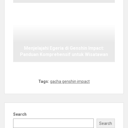
Menjelajahi Egeria di Genshin Impact:
Panduan Komprehensif untuk Wisatawan
Tags:
gacha genshin impact
Search
Search